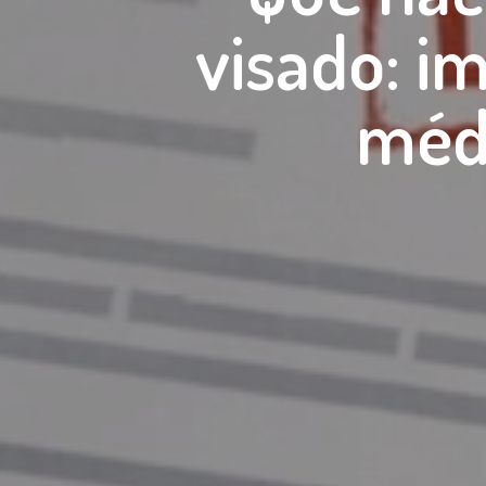
visado: i
médi