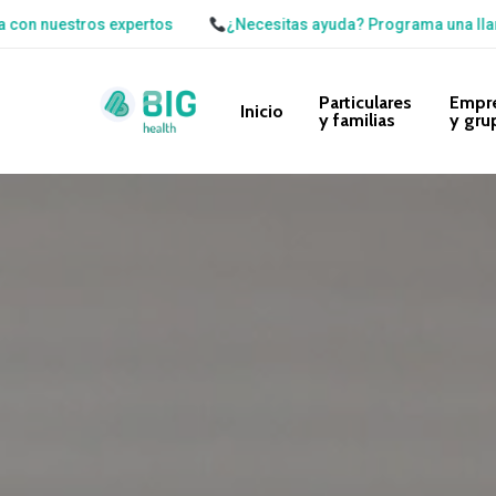
Skip
xpertos
¿Necesitas ayuda? Programa una llamada gratuita co
to
main
Particulares
Empr
Inicio
y familias
y gru
content